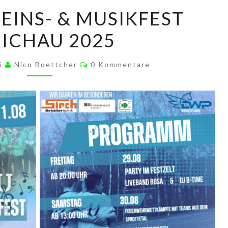
UNSER
EINS- & MUSIKFEST
VEREINS-
ICHAU 2025
&
MUSIKFEST
Kommentare
LÖBICHAU
25
Nico Boettcher
0 Kommentare
2025