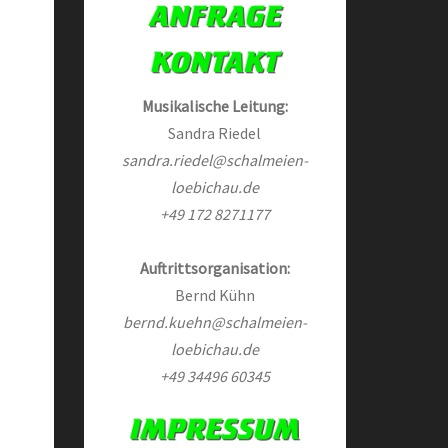
Musikalische Leitung:
Sandra Riedel
sandra.riedel@schalmeien-
loebichau.de
+49 172 8271177
Auftrittsorganisation:
Bernd Kühn
bernd.kuehn@schalmeien-
loebichau.de
+49 34496 60345