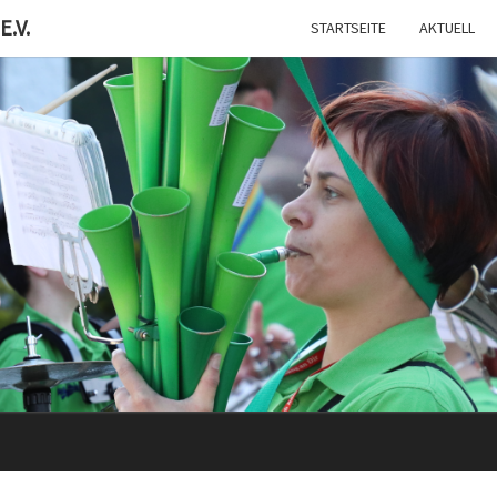
.V.
STARTSEITE
AKTUELL
SCHA
Mit
Uns
Macht
Musik
1962
Richtig
Spaß!