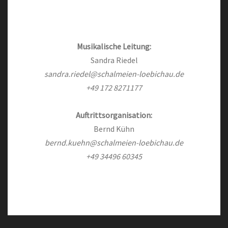
Musikalische Leitung:
Sandra Riedel
sandra.riedel@schalmeien-loebichau.de
+49 172 8271177
Auftrittsorganisation:
Bernd Kühn
bernd.kuehn@schalmeien-loebichau.de
+49 34496 60345